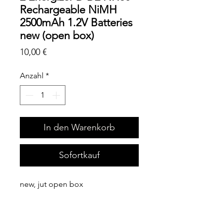
Rechargeable NiMH
2500mAh 1.2V Batteries
new (open box)
Preis
10,00 €
Anzahl
*
In den Warenkorb
Sofortkauf
new, jut open box