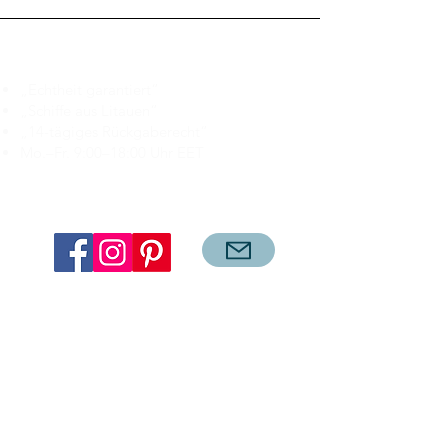
Branduka
„Echtheit garantiert“
„Schiffe aus Litauen“
„14-tägiges Rückgaberecht“
Mo.–Fr. 9:00–18:00 Uhr EET
support@branduka.com
branduka.info@gmail.com
Schnellzugriff
Damen
Men's
Unser Geschäft