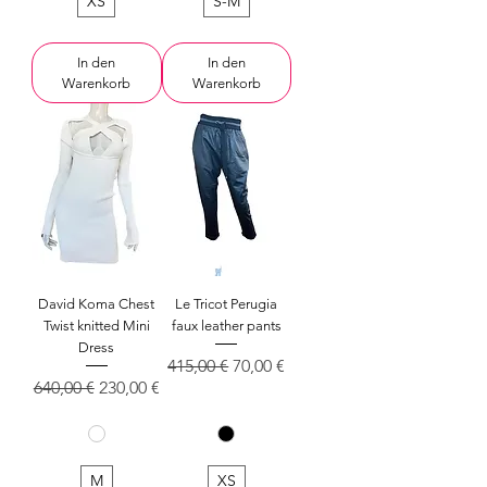
XS
S-M
In den
In den
Warenkorb
Warenkorb
David Koma Chest
Le Tricot Perugia
Twist knitted Mini
faux leather pants
Dress
Standardpreis
Sale-Preis
415,00 €
70,00 €
Standardpreis
Sale-Preis
640,00 €
230,00 €
M
XS