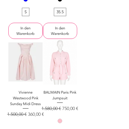
S
35.5
In den
In den
Warenkorb
Warenkorb
Vivienne
BALMAIN Paris Pink
Westwood Pink
Jumpsuit
Sunday Midi Dress
Standardpreis
Sale-Preis
1.580,00 €
750,00 €
Standardpreis
Sale-Preis
1.500,00 €
360,00 €