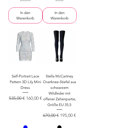
In den
In den
Warenkorb
Warenkorb
Self-Portrait Lace
Stella McCartney
Pattern 3D Lily Mini
Overknee-Stiefel aus
Dress
schwarzem
Wildleder mit
Standardpreis
Sale-Preis
535,00 €
160,00 €
offener Zehenpartie,
Größe EU 35,5
Standardpreis
Sale-Preis
670,00 €
195,00 €