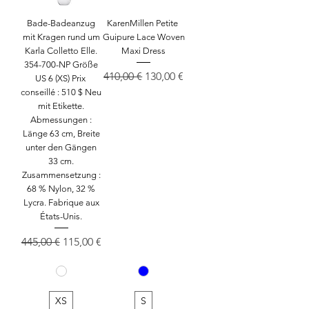
Bade-Badeanzug
KarenMillen Petite
mit Kragen rund um
Guipure Lace Woven
Karla Colletto Elle.
Maxi Dress
354-700-NP Größe
Standardpreis
Sale-Preis
410,00 €
130,00 €
US 6 (XS) Prix ​​
conseillé : 510 $ Neu
mit Etikette.
Abmessungen :
Länge 63 cm, Breite
unter den Gängen
33 cm.
Zusammensetzung :
68 % Nylon, 32 %
Lycra. Fabrique aux
États-Unis.
Standardpreis
Sale-Preis
445,00 €
115,00 €
XS
S