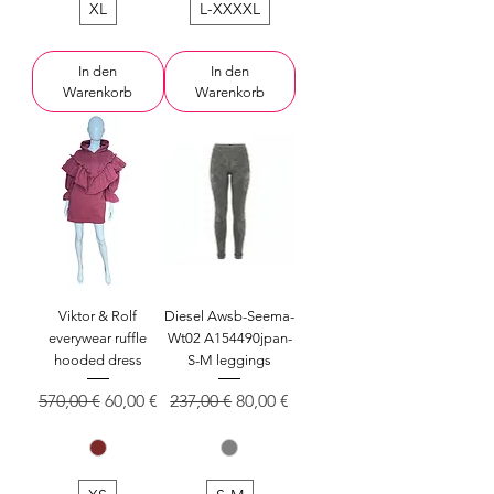
XL
L-XXXXL
In den
In den
Warenkorb
Warenkorb
Viktor & Rolf
Diesel Awsb-Seema-
everywear ruffle
Wt02 A154490jpan-
hooded dress
S-M leggings
Standardpreis
Sale-Preis
Standardpreis
Sale-Preis
570,00 €
60,00 €
237,00 €
80,00 €