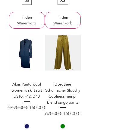
36
XS
In den
In den
Warenkorb
Warenkorb
Akris Punto wool
Dorothee
women's skirt suit
Schumacher Slouchy
US10, F42, D40
Coolness hemp-
blend cargo pants
Standardpreis
Sale-Preis
1.470,00 €
160,00 €
Standardpreis
Sale-Preis
670,00 €
150,00 €