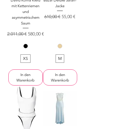
David Koma Kleid
Bazar Deluxe Safari-
mit Kettenriemen
Jacke
und
Standardpreis
Sale-Preis
610,00 €
55,00 €
asymmetrischem
Saum
Standardpreis
Sale-Preis
2.011,00 €
580,00 €
XS
M
In den
In den
Warenkorb
Warenkorb