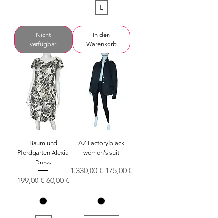
L
Nicht
In den
verfügbar
Warenkorb
Baum und
AZ Factory black
Pferdgarten Alexia
women's suit
Dress
Standardpreis
Sale-Preis
1.330,00 €
175,00 €
Standardpreis
Sale-Preis
199,00 €
60,00 €