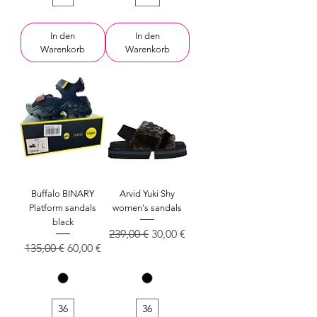
In den
In den
Warenkorb
Warenkorb
Buffalo BINARY
Arvid Yuki Shy
Platform sandals
women's sandals
black
Standardpreis
Sale-Preis
239,00 €
30,00 €
Standardpreis
Sale-Preis
135,00 €
60,00 €
36
36