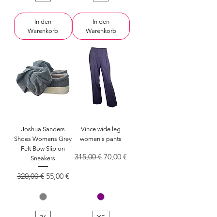
In den
In den
Warenkorb
Warenkorb
Joshua Sanders
Vince wide leg
Shoes Womens Grey
women's pants
Felt Bow Slip on
Standardpreis
Sale-Preis
315,00 €
70,00 €
Sneakers
Standardpreis
Sale-Preis
320,00 €
55,00 €