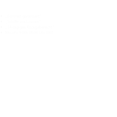
Branduka
„Echtheit garantiert“
„Schiffe aus Litauen“
„14-tägiges Rückgaberecht“
Mo.–Fr. 9:00–18:00 Uhr EET
support@branduka.com
branduka.info@gmail.com
Schnellzugriff
Damen
Men's
Unser Geschäft
Über uns