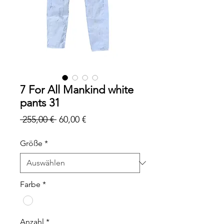
7 For All Mankind white
pants 31
Standardpreis
Sale-
 255,00 € 
60,00 €
Preis
Größe
*
Farbe
*
Anzahl
*