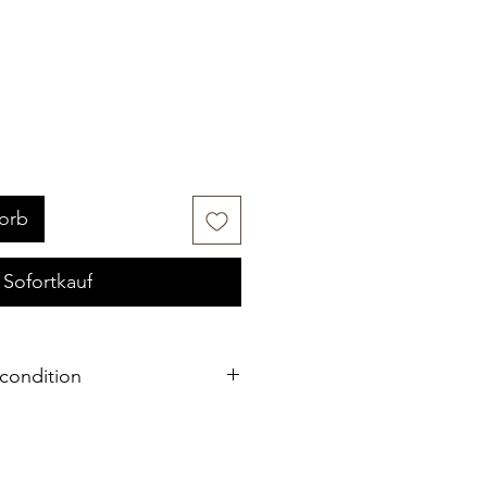
orb
Sofortkauf
condition