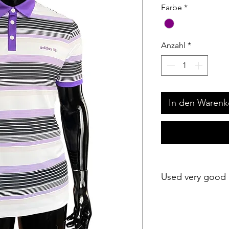
Farbe
*
Anzahl
*
In den Warenk
Used very good 