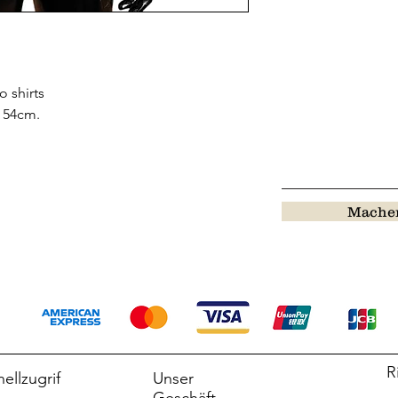
 shirts
 54cm.
Machen
R
ellzugrif
Unser