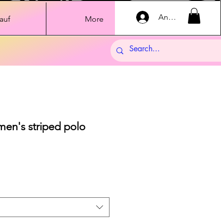
Anmelden
auf
More
en's striped polo