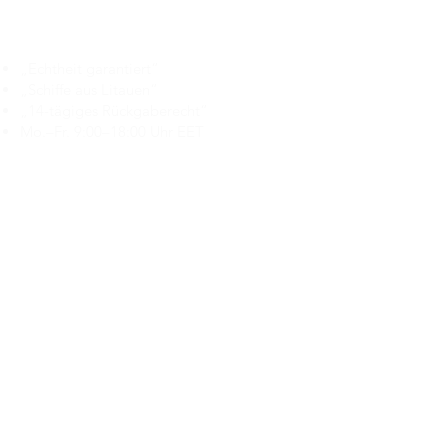
Branduka
„Echtheit garantiert“
„Schiffe aus Litauen“
„14-tägiges Rückgaberecht“
Mo.–Fr. 9:00–18:00 Uhr EET
support@branduka.com
branduka.info@gmail.com
Schnellzugriff
Damen
Men's
Unser Geschäft
Über uns