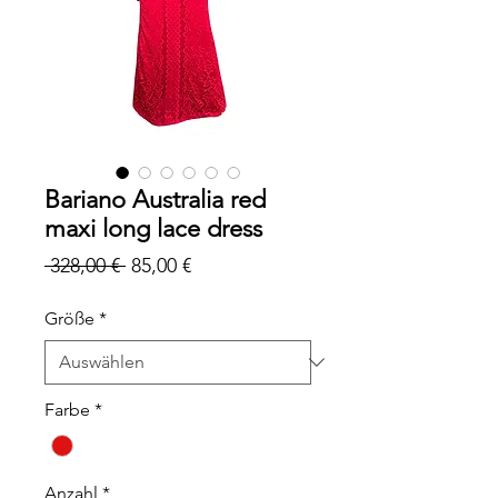
Bariano Australia red
maxi long lace dress
Standardpreis
Sale-
 328,00 € 
85,00 €
Preis
Größe
*
Farbe
*
Anzahl
*