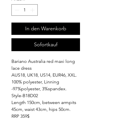
In den Warenkorb
Sofortkauf
Bariano Australia red maxi long
lace dress
AUS18, UK18, US14, EUR46, XXL.
100% polyester, Linning
-97%polyester, 3%spandex.
Style-B18D02
Length 150cm, between armpits
45cm, waist 43cm, hips 50cm.
RRP 359$