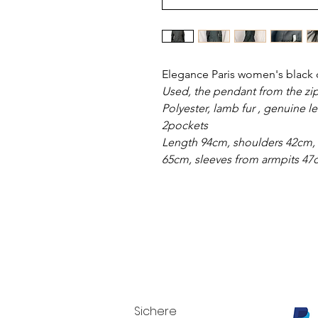
Elegance Paris women's black c
Used, the pendant from the zipp
Polyester, lamb fur , genuine l
2pockets
Length 94cm, shoulders 42cm, 
65cm, sleeves from armpits 47
Sichere