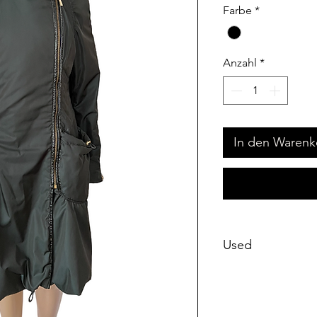
Farbe
*
Anzahl
*
In den Warenk
Used