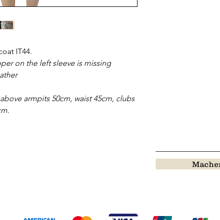
oat IT44.
er on the left sleeve is missing
eather
above armpits 50cm, waist 45cm, clubs
cm.
Machen