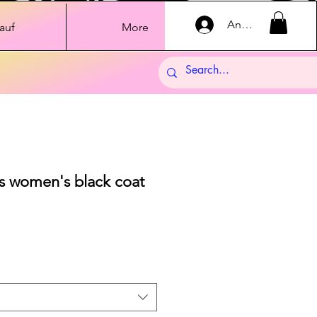
Anmelden
auf
More
s women's black coat