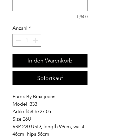
0/500
Anzahl
*
In den Warenkorb
Sofortkauf
Eurex By Brax jeans
Model :333
Artikel:58-6727 05
Size 26U
RRP 220 USD, length 99cm, waist
46cm, hips 56cm