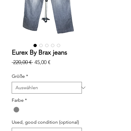
Eurex By Brax jeans
Standardpreis
Sale-
 220,00 € 
45,00 €
Preis
Größe
*
Farbe
*
Used, good condition (optional)