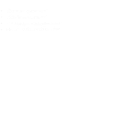
„Echtheit garantiert“
„Schiffe aus Litauen“
„14-tägiges Rückgaberecht“
Mo.–Fr. 9:00–18:00 Uhr EET
support@branduka.com
branduka.info@gmail.com
Schnellzugriff
Damen
Men's
Unser Geschäft
Über uns
Authentizität