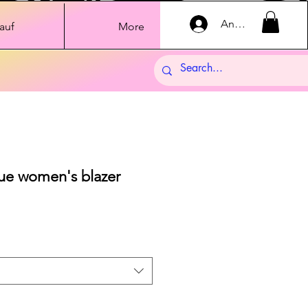
Anmelden
auf
More
ue women's blazer