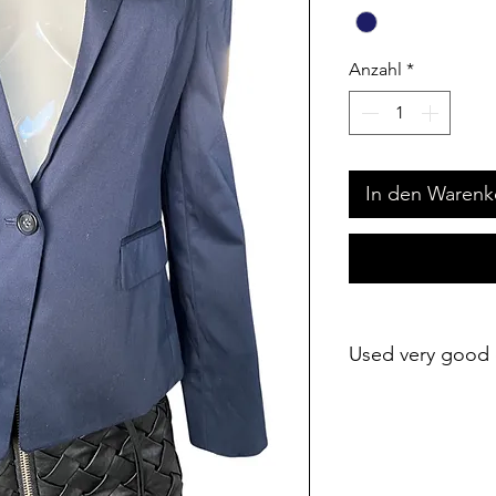
Anzahl
*
In den Warenk
Used very good 