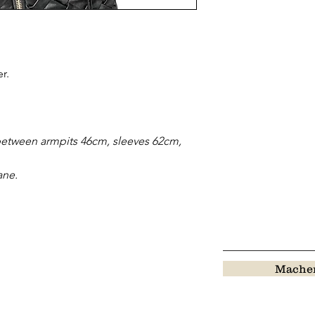
r.
etween armpits 46cm, sleeves 62cm,
ane.
Machen