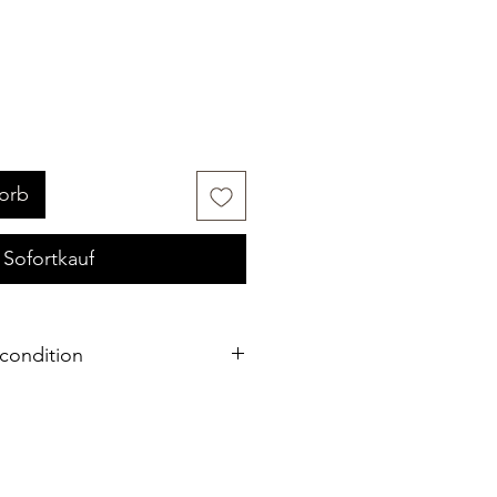
orb
Sofortkauf
condition