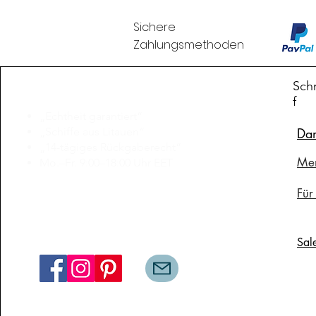
Sichere
Zahlungsmethoden
Branduka
Schn
f
„Echtheit garantiert“
„Schiffe aus Litauen“
Da
„14-tägiges Rückgaberecht“
Me
Mo.–Fr. 9:00–18:00 Uhr EET
support@branduka.com
Für
branduka.info@gmail.com
Sal