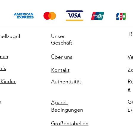
R
ellzugrif
Unser
Geschäft
men
Über uns
Ve
n's
Za
Kontakt
 Kinder
Authentizität
Rü
e
G
e
Aparel-
n
Bedingungen
Größentabellen