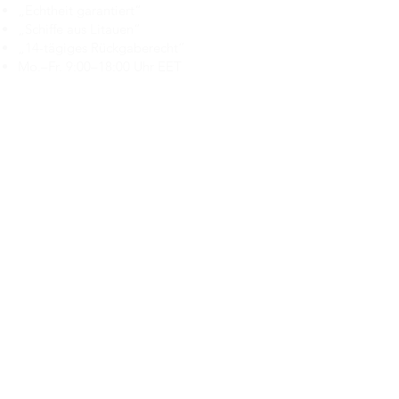
„Echtheit garantiert“
„Schiffe aus Litauen“
„14-tägiges Rückgaberecht“
Mo.–Fr. 9:00–18:00 Uhr EET
support@branduka.com
branduka.info@gmail.com
Schnellzugriff
Damen
Men's
Unser Geschäft
Über uns
Authentizität