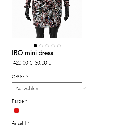
IRO mini dress
Standardpreis
Sale-
 420,00 € 
30,00 €
Preis
Größe
*
Farbe
*
Anzahl
*