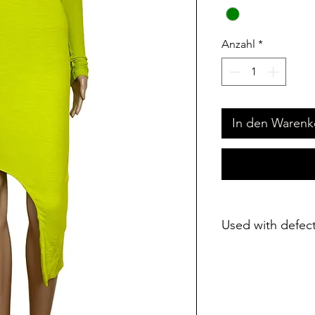
Anzahl
*
In den Warenk
Used with defec