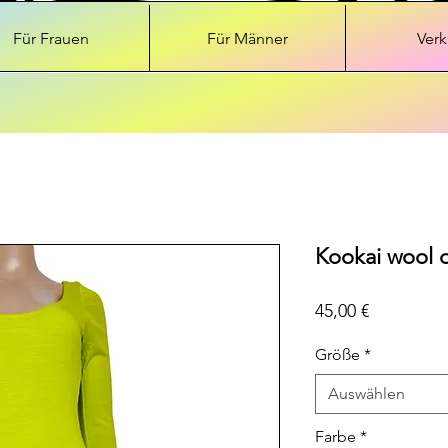
Für Frauen
Für Männer
Verk
Kookai wool d
Preis
45,00 €
Größe
*
Auswählen
Farbe
*