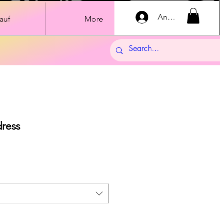
Anmelden
auf
More
ress