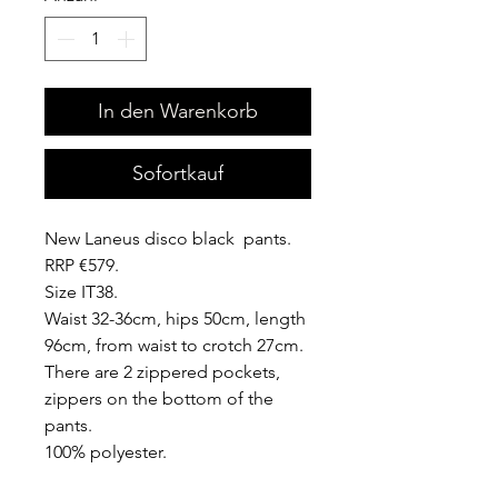
In den Warenkorb
Sofortkauf
New Laneus disco black pants.
RRP €579.
Size IT38.
Waist 32-36cm, hips 50cm, length
96cm, from waist to crotch 27cm.
There are 2 zippered pockets,
zippers on the bottom of the
pants.
100% polyester.