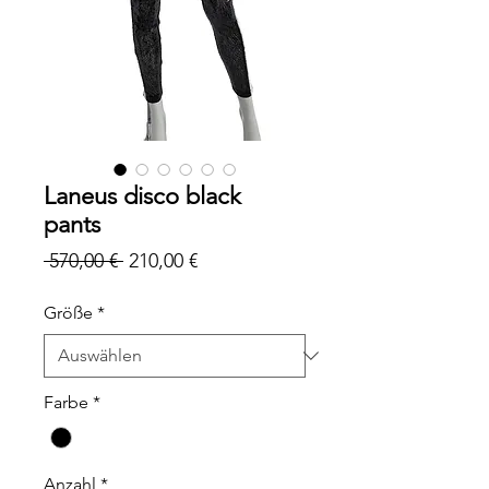
Laneus disco black
pants
Standardpreis
Sale-
 570,00 € 
210,00 €
Preis
Größe
*
Farbe
*
Anzahl
*