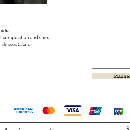
irts.
l composition and care.
 sleeves 53cm.
Machen
R