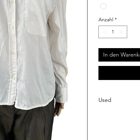
Anzahl
*
In den Warenk
Used