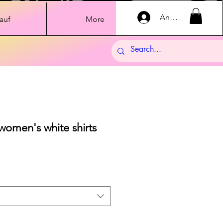
Anmelden
auf
More
omen's white shirts