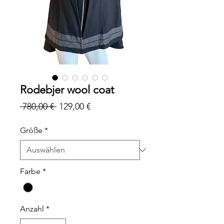
Rodebjer wool coat
Standardpreis
Sale-
 780,00 € 
129,00 €
Preis
Größe
*
Farbe
*
Anzahl
*