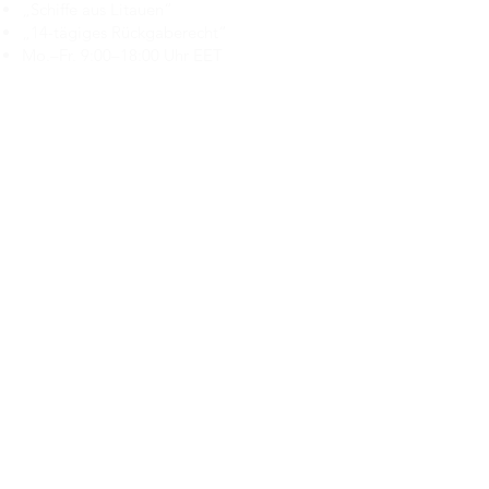
„Schiffe aus Litauen“
„14-tägiges Rückgaberecht“
Mo.–Fr. 9:00–18:00 Uhr EET
support@branduka.com
branduka.info@gmail.com
Schnellzugriff
Damen
Men's
Unser Geschäft
Über uns
Authentizität
Geschäftsbedingungen