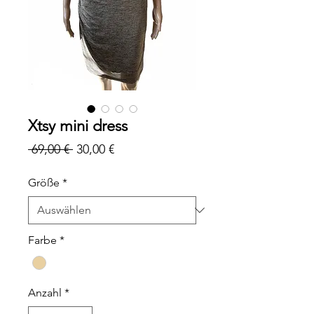
Xtsy mini dress
Standardpreis
Sale-
 69,00 € 
30,00 €
Preis
Größe
*
Farbe
*
Anzahl
*