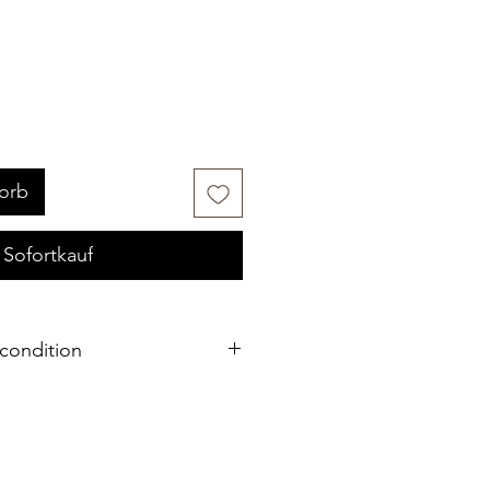
orb
Sofortkauf
condition