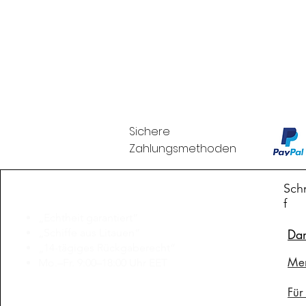
Sichere
Zahlungsmethoden
Branduka
Schn
f
„Echtheit garantiert“
„Schiffe aus Litauen“
Da
„14-tägiges Rückgaberecht“
Me
Mo.–Fr. 9:00–18:00 Uhr EET
support@branduka.com
Für
branduka.info@gmail.com