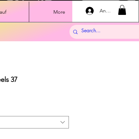
Anmelden
auf
More
els 37