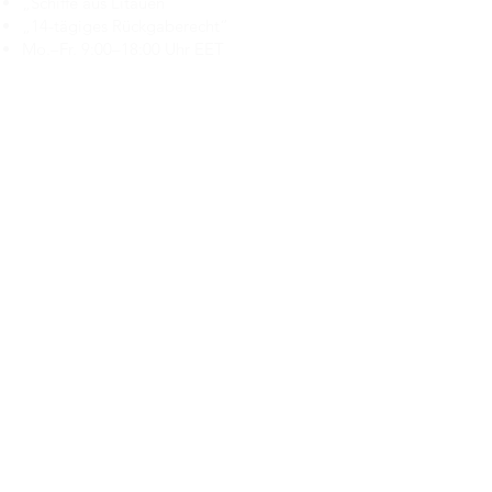
„Schiffe aus Litauen“
„14-tägiges Rückgaberecht“
Mo.–Fr. 9:00–18:00 Uhr EET
support@branduka.com
branduka.info@gmail.com
Schnellzugriff
Damen
Men's
Unser Geschäft
Über uns
Authentizität
Geschäftsbedingungen