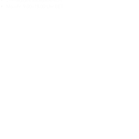
Mo.–Fr. 9:00–18:00 Uhr EET
support@branduka.com
branduka.info@gmail.com
Schnellzugriff
Damen
Men's
Unser Geschäft
Über uns
Authentizität
Geschäftsbedingungen
Kontakt