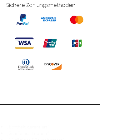
Sichere Zahlungsmethoden
Branduka
„Echtheit garantiert“
„Schiffe aus Litauen“
„14-tägiges Rückgaberecht“