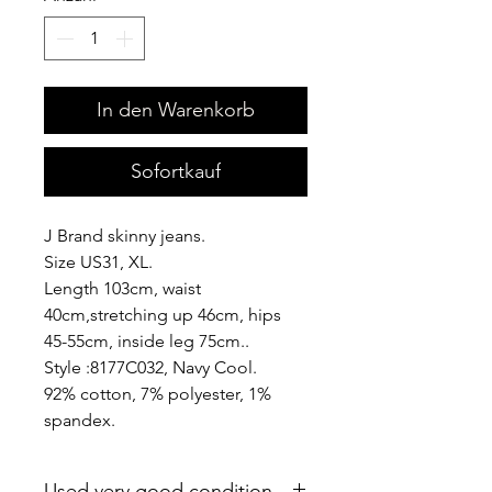
In den Warenkorb
Sofortkauf
J Brand skinny jeans.
Size US31, XL.
Length 103cm, waist
40cm,stretching up 46cm, hips
45-55cm, inside leg 75cm..
Style :8177C032, Navy Cool.
92% cotton, 7% polyester, 1%
spandex.
Used very good condition