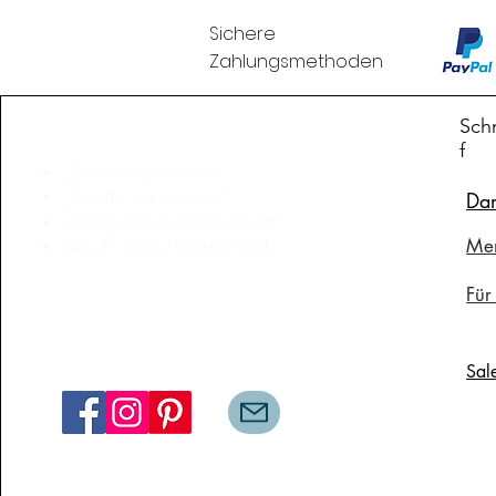
Sichere
Zahlungsmethoden
Branduka
Schn
f
„Echtheit garantiert“
„Schiffe aus Litauen“
Da
„14-tägiges Rückgaberecht“
Me
Mo.–Fr. 9:00–18:00 Uhr EET
support@branduka.com
Für
branduka.info@gmail.com
Sal