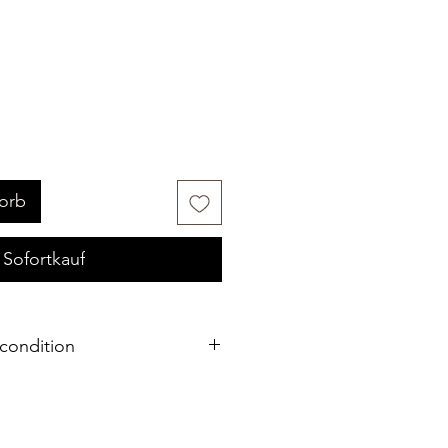
orb
Sofortkauf
condition