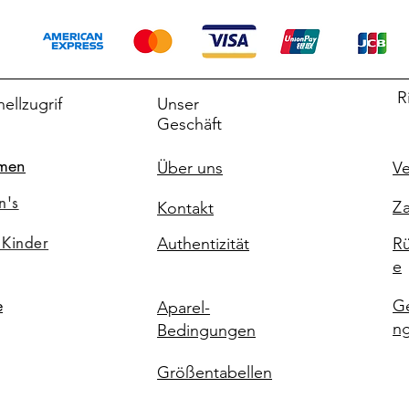
R
ellzugrif
Unser
Geschäft
men
Über uns
Ve
n's
Za
Kontakt
 Kinder
Authentizität
Rü
e
G
e
Aparel-
n
Bedingungen
Größentabellen