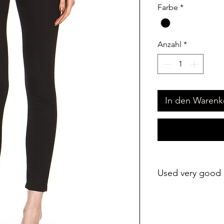
Farbe
*
Anzahl
*
In den Warenk
Used very good 