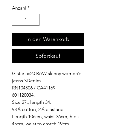
Anzahl
*
In den Warenkorb
Sofortkauf
G star 5620 RAW skinny women's
jeans 3Denim.
RN104506 / CA41169
601120034.
Size 27., length 34.
98% cotton, 2% elastane.
Length 106cm, waist 36cm, hips
45cm, waist to crotch 19cm.