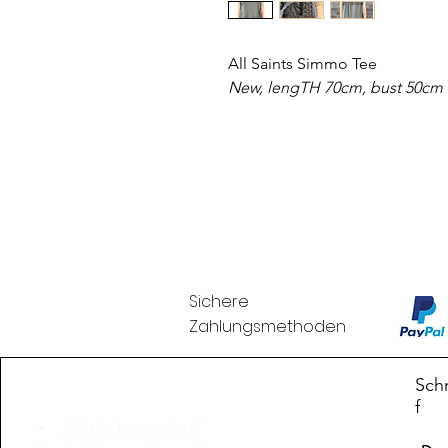
All Saints Simmo Tee
New, lengTH 70cm, bust 50cm
Sichere
Zahlungsmethoden
Branduka
Schn
f
„Echtheit garantiert“