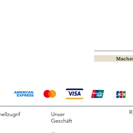
Machen
R
ellzugrif
Unser
Geschäft