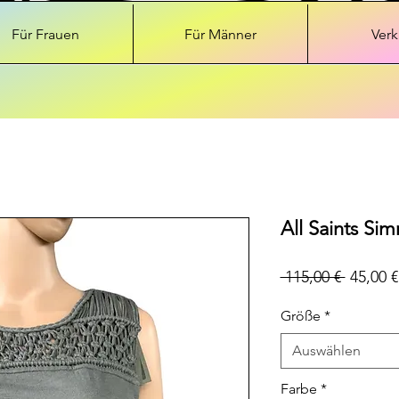
Für Frauen
Für Männer
Verk
All Saints Si
Standar
 115,00 € 
45,00 €
Größe
*
Auswählen
Farbe
*