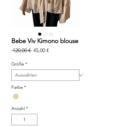
Bebe Viv Kimono blouse
Standardpreis
Sale-
 120,00 € 
45,00 €
Preis
Größe
*
Farbe
*
Anzahl
*