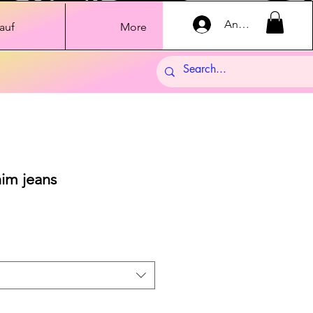
Anmelden
auf
More
im jeans