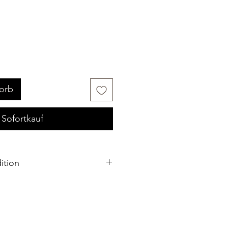
orb
Sofortkauf
ition