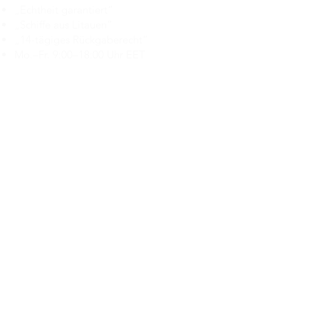
„Echtheit garantiert“
„Schiffe aus Litauen“
„14-tägiges Rückgaberecht“
Mo.–Fr. 9:00–18:00 Uhr EET
support@branduka.com
branduka.info@gmail.com
Schnellzugriff
Damen
Men's
Unser Geschäft
Über uns
Authentizität