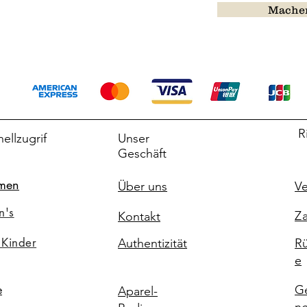
Machen
R
ellzugrif
Unser
Geschäft
men
Über uns
Ve
n's
Za
Kontakt
 Kinder
Authentizität
Rü
e
G
e
Aparel-