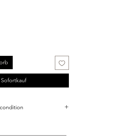
orb
Sofortkauf
condition