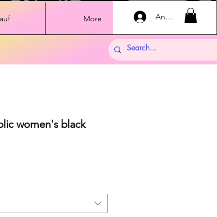
Anmelden
auf
More
lic women's black