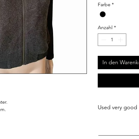
Farbe
*
Anzahl
*
In den Warenk
er.
Used very good 
cm.