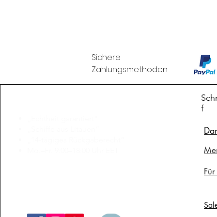
Sichere
Zahlungsmethoden
Branduka
Schn
f
„Echtheit garantiert“
„Schiffe aus Litauen“
Da
„14-tägiges Rückgaberecht“
Me
Mo.–Fr. 9:00–18:00 Uhr EET
support@branduka.com
Für
branduka.info@gmail.com
Sal