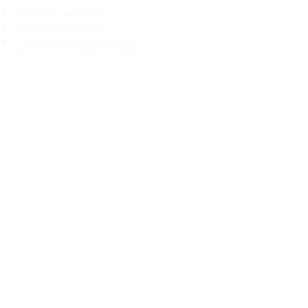
„Echtheit garantiert“
„Schiffe aus Litauen“
„14-tägiges Rückgaberecht“
Mo.–Fr. 9:00–18:00 Uhr EET
support@branduka.com
branduka.info@gmail.com
Schnellzugriff
Damen
Men's
Unser Geschäft
Über uns
Authentizität