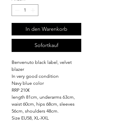
In den Warenkorb
Sofortkauf
Benvenuto black label, velvet
blazer
In very good condition
Navy blue color
RRP 210€
length 81cm, underarms 63cm,
waist 60cm, hips 68cm, sleeves
56cm, shoulders 48cm.
Size EU58, XL-XXL