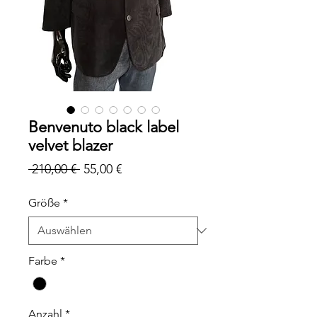
Benvenuto black label
velvet blazer
Standardpreis
Sale-
 210,00 € 
55,00 €
Preis
Größe
*
Farbe
*
Anzahl
*