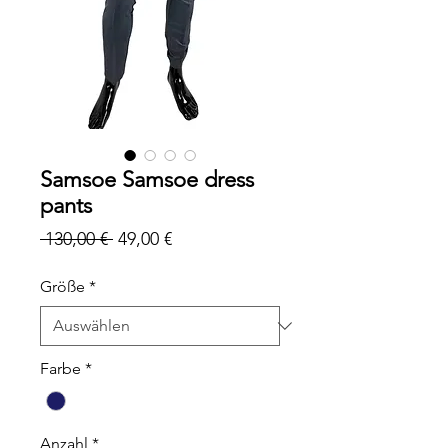
Samsoe Samsoe dress
pants
Standardpreis
Sale-
 130,00 € 
49,00 €
Preis
Größe
*
Farbe
*
Anzahl
*