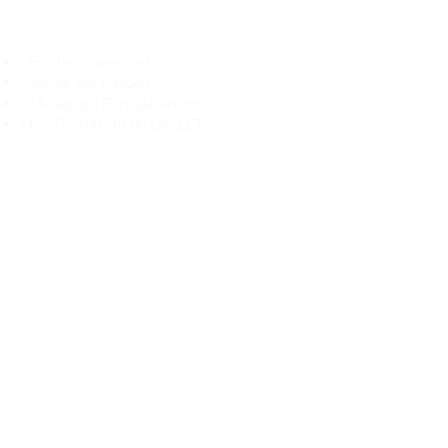
Branduka
„Echtheit garantiert“
„Schiffe aus Litauen“
„14-tägiges Rückgaberecht“
Mo.–Fr. 9:00–18:00 Uhr EET
support@branduka.com
branduka.info@gmail.com
Schnellzugriff
Damen
Men's
Unser Geschäft
Über uns