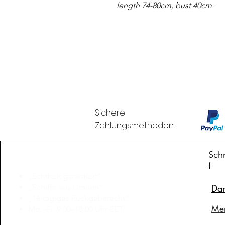
length 74-80cm, bust 40cm.
Sichere
Zahlungsmethoden
Branduka
Schn
f
„Echtheit garantiert“
„Schiffe aus Litauen“
Da
„14-tägiges Rückgaberecht“
Me
Mo.–Fr. 9:00–18:00 Uhr EET
support@branduka.com