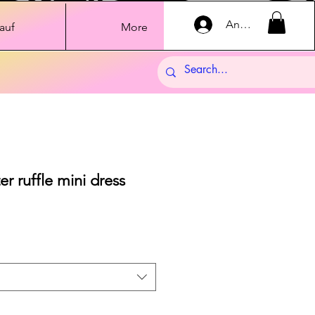
Anmelden
auf
More
er ruffle mini dress