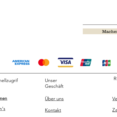
Machen
R
ellzugrif
Unser
Geschäft
men
Über uns
Ve
n's
Za
Kontakt