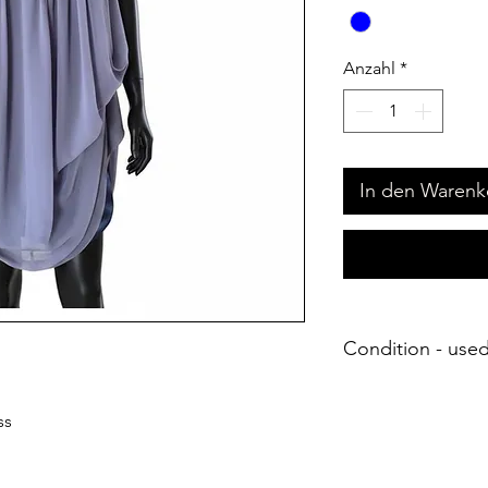
Anzahl
*
In den Warenk
Condition - use
ss