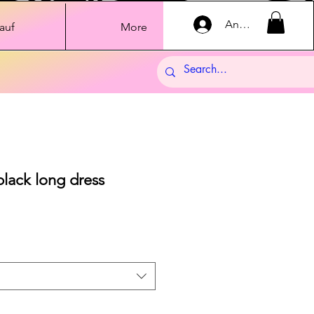
Anmelden
auf
More
black long dress