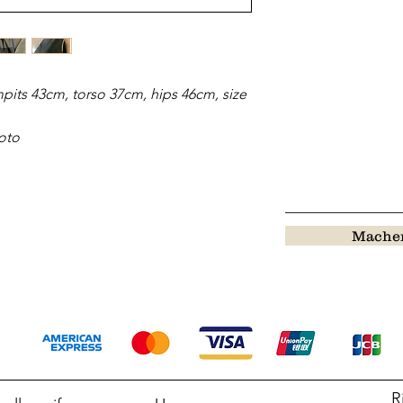
pits 43cm, torso 37cm, hips 46cm, size
oto
Machen
R