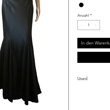
Anzahl
*
In den Warenk
Used