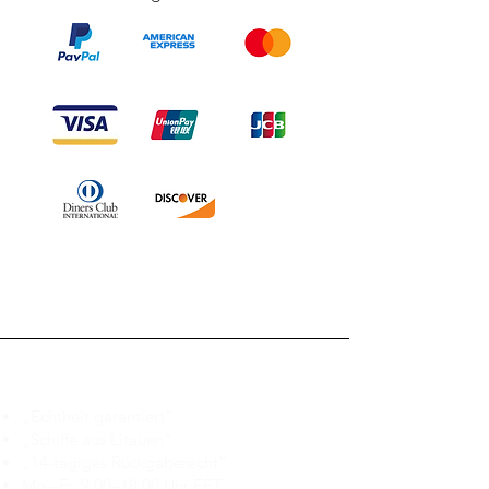
Branduka
„Echtheit garantiert“
„Schiffe aus Litauen“
„14-tägiges Rückgaberecht“
Mo.–Fr. 9:00–18:00 Uhr EET