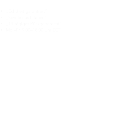
Branduka
„Echtheit garantiert“
„Schiffe aus Litauen“
„14-tägiges Rückgaberecht“
Mo.–Fr. 9:00–18:00 Uhr EET
support@branduka.com
branduka.info@gmail.com
Schnellzugriff
Damen
Men's
Unser Geschäft
Über uns
Authentizität