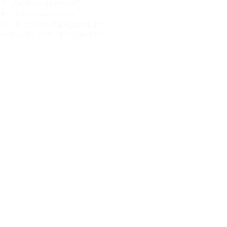
„Echtheit garantiert“
„Schiffe aus Litauen“
„14-tägiges Rückgaberecht“
Mo.–Fr. 9:00–18:00 Uhr EET
support@branduka.com
branduka.info@gmail.com
Schnellzugriff
Damen
Men's
Unser Geschäft
Über uns
Authentizität
Geschäftsbedingungen