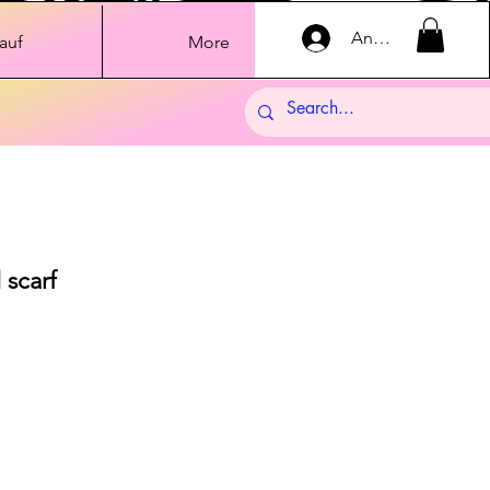
Anmelden
auf
More
 scarf