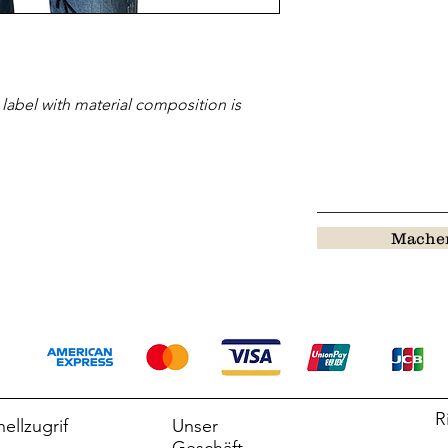
 label with material composition is
Machen
R
ellzugrif
Unser