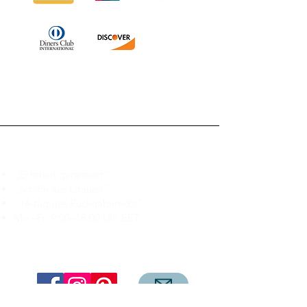
Branduka
„Echtheit garantiert“
„Schiffe aus Litauen“
„14-tägiges Rückgaberecht“
Mo.–Fr. 9:00–18:00 Uhr EET
support@branduka.com
branduka.info@gmail.com