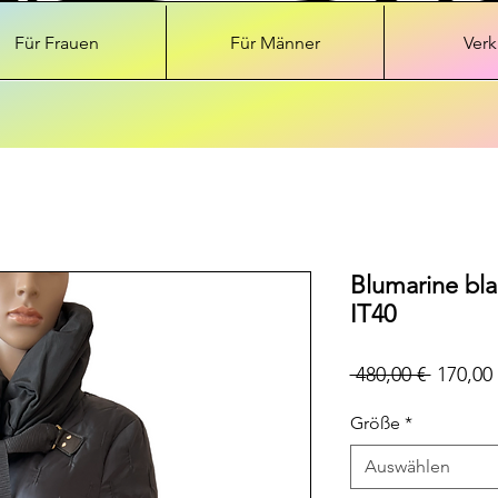
Für Frauen
Für Männer
Verk
Blumarine bl
IT40
Standar
 480,00 € 
170,00 
Größe
*
Auswählen