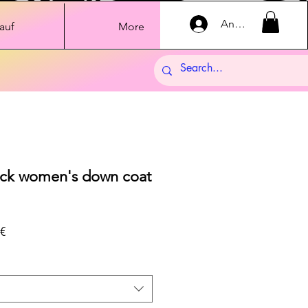
Anmelden
auf
More
ack women's down coat
dpreis
Sale-
€
Preis