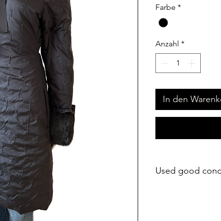
Farbe
*
Anzahl
*
In den Warenk
Used good cond