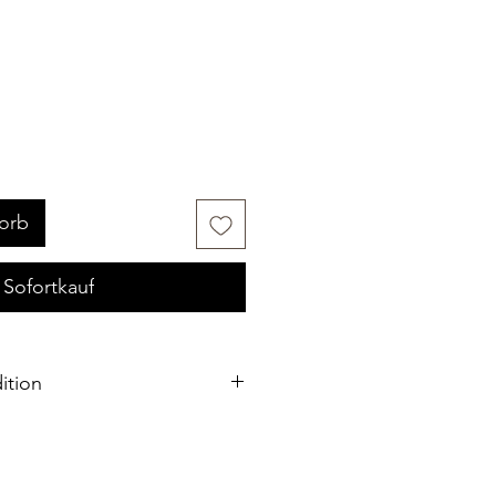
orb
Sofortkauf
ition