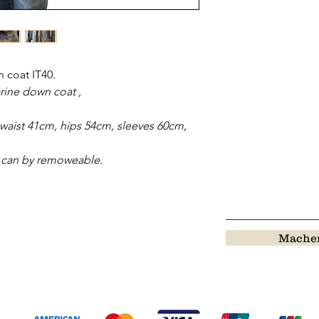
 coat IT40.
ine down coat ,
aist 41cm, hips 54cm, sleeves 60cm,
it can by remoweable.
Machen