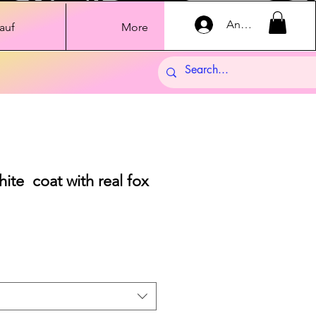
Anmelden
auf
More
hite coat with real fox