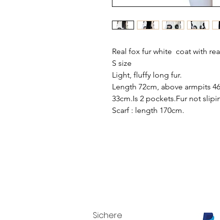
Real fox fur white coat with real
S size
Light, fluffy long fur.
Length 72cm, above armpits 46
33cm.Is 2 pockets.Fur not slipi
Scarf : length 170cm.
Sichere