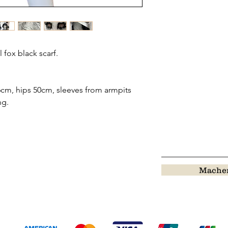
 fox black scarf.
cm, hips 50cm, sleeves from armpits
ng.
Machen