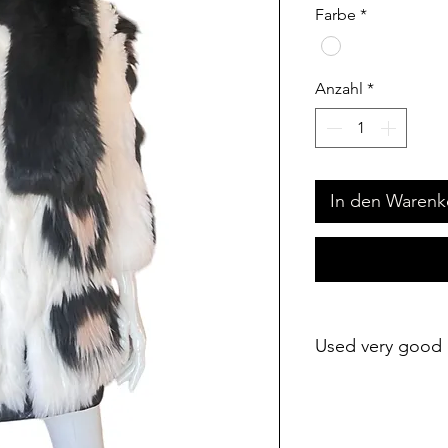
Farbe
*
Anzahl
*
In den Warenk
Used very good 