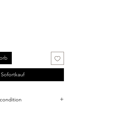
orb
Sofortkauf
condition