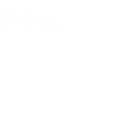
„Echtheit garantiert“
„Schiffe aus Litauen“
„14-tägiges Rückgaberecht“
Mo.–Fr. 9:00–18:00 Uhr EET
support@branduka.com
branduka.info@gmail.com
Schnellzugriff
Damen
Men's
Unser Geschäft
Über uns
Authentizität