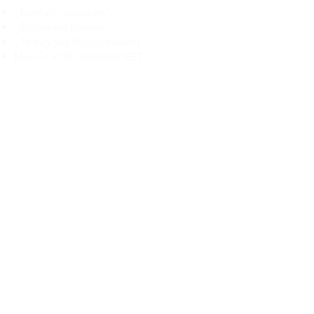
„Echtheit garantiert“
„Schiffe aus Litauen“
„14-tägiges Rückgaberecht“
Mo.–Fr. 9:00–18:00 Uhr EET
support@branduka.com
branduka.info@gmail.com
Schnellzugriff
Damen
Men's
Unser Geschäft
Über uns
Authentizität