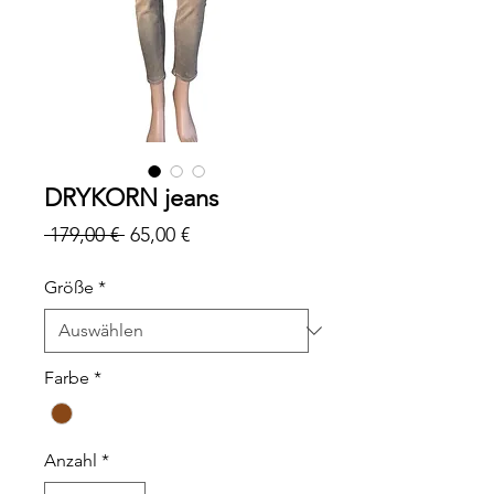
DRYKORN jeans
Standardpreis
Sale-
 179,00 € 
65,00 €
Preis
Größe
*
Farbe
*
Anzahl
*