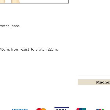
tretch jeans.
 45cm, from waist to crotch 22cm.
Machen