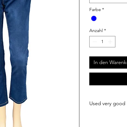
Farbe
*
Anzahl
*
In den Warenk
Used very good 