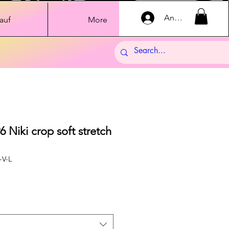
Anmelden
auf
More
6 Niki crop soft stretch
-V-L
dpreis
Sale-
Preis