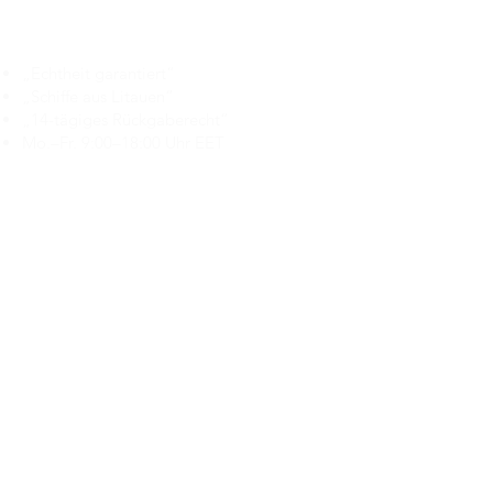
Branduka
„Echtheit garantiert“
„Schiffe aus Litauen“
„14-tägiges Rückgaberecht“
Mo.–Fr. 9:00–18:00 Uhr EET
support@branduka.com
branduka.info@gmail.com
Schnellzugriff
Damen
Men's
Unser Geschäft
Über uns