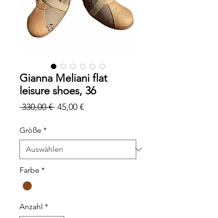
Gianna Meliani flat
leisure shoes, 36
Standardpreis
Sale-
 330,00 € 
45,00 €
Preis
Größe
*
Farbe
*
Anzahl
*