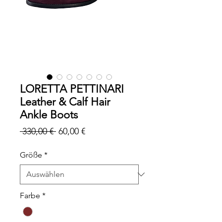
LORETTA PETTINARI
Leather & Calf Hair
Ankle Boots
Standardpreis
Sale-
 330,00 € 
60,00 €
Preis
Größe
*
Farbe
*