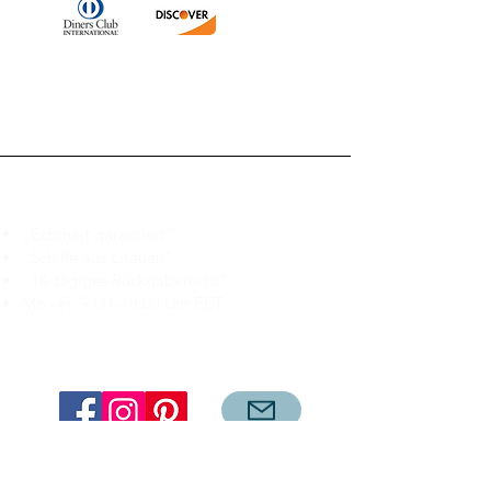
Branduka
„Echtheit garantiert“
„Schiffe aus Litauen“
„14-tägiges Rückgaberecht“
Mo.–Fr. 9:00–18:00 Uhr EET
support@branduka.com
branduka.info@gmail.com