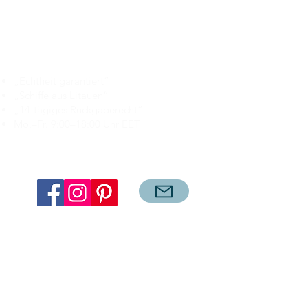
Branduka
„Echtheit garantiert“
„Schiffe aus Litauen“
„14-tägiges Rückgaberecht“
Mo.–Fr. 9:00–18:00 Uhr EET
support@branduka.com
branduka.info@gmail.com
Schnellzugriff
Damen
Men's