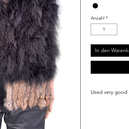
Anzahl
*
In den Warenk
Used very good 