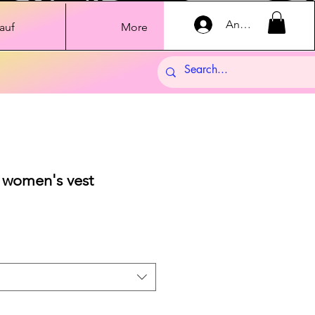
Anmelden
auf
More
k women's vest