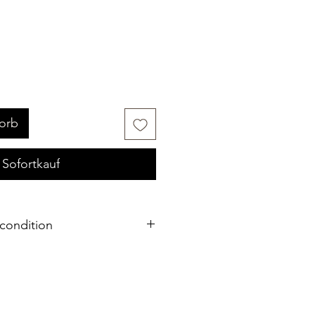
orb
Sofortkauf
condition