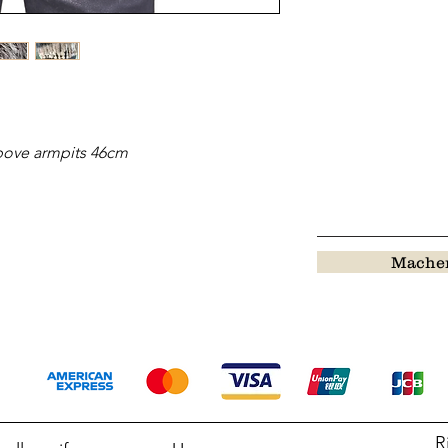
above armpits 46cm
Machen
R