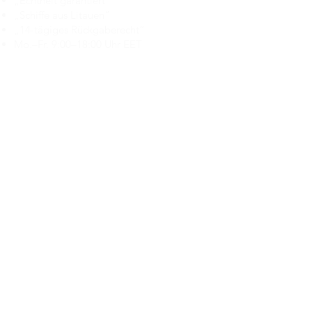
„Echtheit garantiert“
„Schiffe aus Litauen“
„14-tägiges Rückgaberecht“
Mo.–Fr. 9:00–18:00 Uhr EET
support@branduka.com
branduka.info@gmail.com
Schnellzugriff
Damen
Men's
Unser Geschäft
Über uns
Authentizität
Geschäftsbedingungen